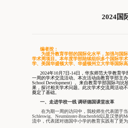
2024
编者按：
为提升教育学部的国际化水平，加强与国
学术周项目。本年度学部陆续组织多个国际学术
学、美国华盛顿大学、华盛顿州立大学等国际高
2024
年
10
月
7
日
-14
日，华东师范大学教育学
一周的学术交流活动。本次活动由教育学部主办
School Development
）。来自教育学部国际与比
果，探讨相关学术问题。此次学术交流周活动不
奠定了基础。
一、走进学校一线 调研德国课堂改革
在为期一周的访问中，我校师生代表团于
Schleswig
、
Neumünster-Brachenfeld
以及汉堡的
Mo
流中，代表团对德国中小学的教育实践有了更为