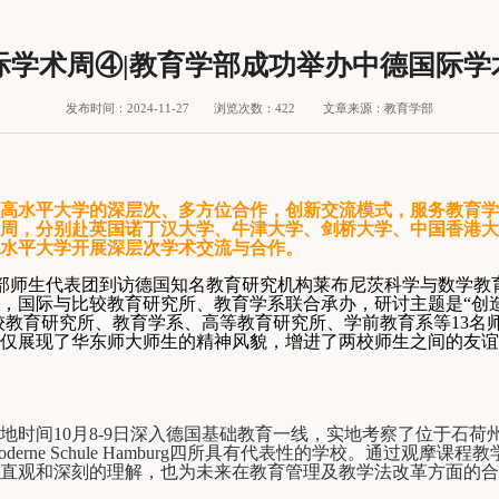
国际学术周④|教育学部成功举办中德国际
发布时间：2024-11-27
浏览次数：
422
文章来源：教育学部
际高水平大学的深层次、多方位合作，创新交流模式，服务教育
周，分别赴英国诺丁汉大学、牛津大
学、剑桥大学、中国香港大
水平大学开展深层次学术交流与合作。
部师生代表团到访德国知名教育研究机构莱布尼茨科学与数学教
，国际与比较教育研究所、教育学系联合承办，研讨主题是“创
较教育研究所、教育学系、高等教育研究所、学前教育系等
13
名
仅展现了华东师大师生的精神风貌，增进了两校师生之间的友谊
当地时间
10
月
8-9
日深入德国基础教育一线，实地考察了位于石荷
derne Schule Hamburg
四所具有代表性的学校。通过观摩课程教
直观和深刻的理解，也为未来在教育管理及教学法改革方面的合