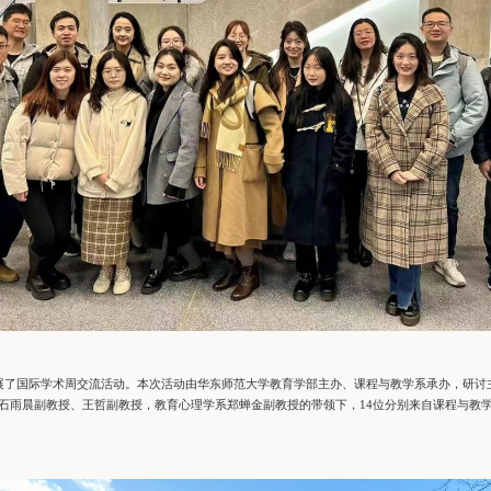
展了国际学术周交流活动。本次活动由华东师范大学教育学部主办、课程与教学系承办，研讨主题为“
tainability）”。在课程与教学系石雨晨副教授、王哲副教授，教育心理学系郑蝉金副教授的带领下，14