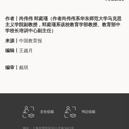
作者丨
尚伟伟
郅庭瑾
（
作者尚伟伟系华东师范大学马克思
主义学院副教授，郅庭瑾系该校教育学部教授、教育部中
学校长培训中心副主任
）
来源丨
中国教育报
编辑丨
王越月
编审丨
戴琪
主任信箱
书记信箱
地址：上海市普陀区中山北路3663号