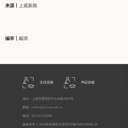
来源
丨
上观新闻
编审丨
戴琪
主任信箱
书记信箱
地址：上海市普陀区中山北路3663号
邮箱：office@ed.ecnu.edu.cn
电话：021-62238289
版权所有 © 2024华东师范大学沪ICP备05003394号-26