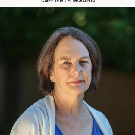
安妮特
·
/ Annette Lareau